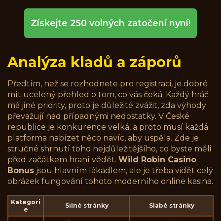
Získejte 250 volných zatočení nyní!
Analýza kladů a záporů
Předtím, než se rozhodnete pro registraci, je dobré
mít ucelený přehled o tom, co vás čeká. Každý hráč
má jiné priority, proto je důležité zvážit, zda výhody
převažují nad případnými nedostatky. V České
republice je konkurence velká, a proto musí každá
platforma nabízet něco navíc, aby uspěla. Zde je
stručné shrnutí toho nejdůležitějšího, co byste měli
před začátkem hraní vědět.
Wild Robin Casino
Bonus
jsou hlavním lákadlem, ale je třeba vidět celý
obrázek fungování tohoto moderního online kasina.
Kategori
Silné stránky
Slabé stránky
e