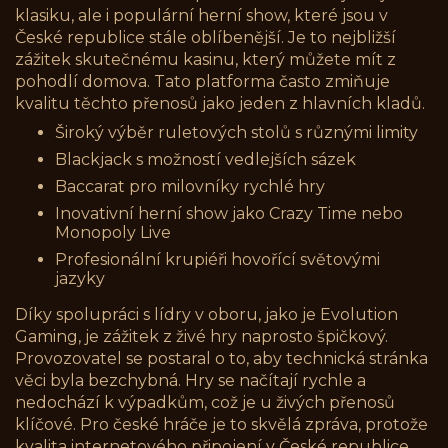
klasiku, ale i populární herní show, které jsou v
České republice stále oblíbenější. Je to nejbližší
zážitek skutečnému kasinu, který můžete mít z
pohodlí domova. Tato platforma často zmiňuje
kvalitu těchto přenosů jako jeden z hlavních kladů.
Široký výběr ruletových stolů s různými limity
Blackjack s možností vedlejších sázek
Baccarat pro milovníky rychlé hry
Inovativní herní show jako Crazy Time nebo
Monopoly Live
Profesionální krupiéři hovořící světovými
jazyky
Díky spolupráci s lídry v oboru, jako je Evolution
Gaming, je zážitek z živé hry naprosto špičkový.
Provozovatel se postaral o to, aby technická stránka
věci byla bezchybná. Hry se načítají rychle a
nedochází k výpadkům, což je u živých přenosů
klíčové. Pro české hráče je to skvělá zpráva, protože
kvalita internetového připojení v České republice