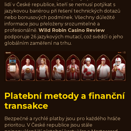
lidí v České republice, kteří se nemusí potýkat s
jazykovou bariérou při řešení technických dotazů
nebo bonusových podmínek. Všechny důležité
informace jsou přeloženy srozumitelně a
profesionálně.
Wild Robin Casino Review
podporuje 26 jazykových mutací, což svědčí o jeho
globálním zaměření na trhu.
Platební metody a finanční
transakce
Bezpečné a rychlé platby jsou pro každého hráče
prioritou. V České republice jsou stále