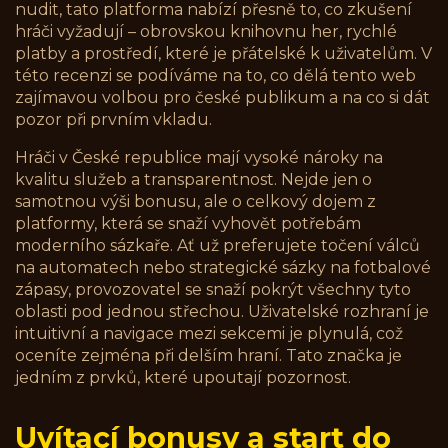
nudit, tato platforma nabízí přesně to, co zkušení
hráči vyžadují – obrovskou knihovnu her, rychlé
platby a prostředí, které je přátelské k uživatelům. V
této recenzi se podíváme na to, co dělá tento web
zajímavou volbou pro české publikum a na co si dát
pozor při prvním vkladu.
Hráči v České republice mají vysoké nároky na
kvalitu služeb a transparentnost. Nejde jen o
samotnou výši bonusu, ale o celkový dojem z
platformy, která se snaží vyhovět potřebám
moderního sázkaře. Ať už preferujete točení válců
na automatech nebo strategické sázky na fotbalové
zápasy, provozovatel se snaží pokrýt všechny tyto
oblasti pod jednou střechou. Uživatelské rozhraní je
intuitivní a navigace mezi sekcemi je plynulá, což
oceníte zejména při delším hraní. Tato značka je
jedním z prvků, které upoutají pozornost.
Uvítací bonusy a start do