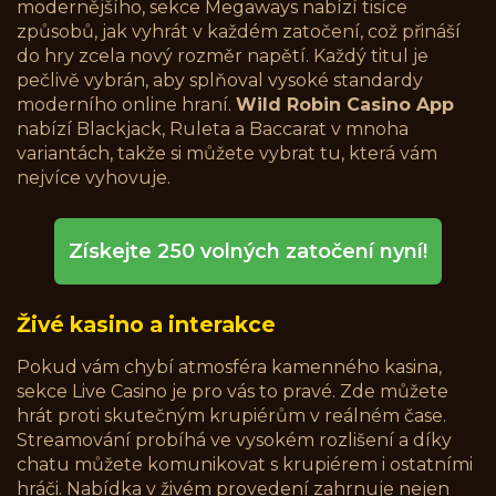
modernějšího, sekce Megaways nabízí tisíce
způsobů, jak vyhrát v každém zatočení, což přináší
do hry zcela nový rozměr napětí. Každý titul je
pečlivě vybrán, aby splňoval vysoké standardy
moderního online hraní.
Wild Robin Casino App
nabízí Blackjack, Ruleta a Baccarat v mnoha
variantách, takže si můžete vybrat tu, která vám
nejvíce vyhovuje.
Získejte 250 volných zatočení nyní!
Živé kasino a interakce
Pokud vám chybí atmosféra kamenného kasina,
sekce Live Casino je pro vás to pravé. Zde můžete
hrát proti skutečným krupiérům v reálném čase.
Streamování probíhá ve vysokém rozlišení a díky
chatu můžete komunikovat s krupiérem i ostatními
hráči. Nabídka v živém provedení zahrnuje nejen