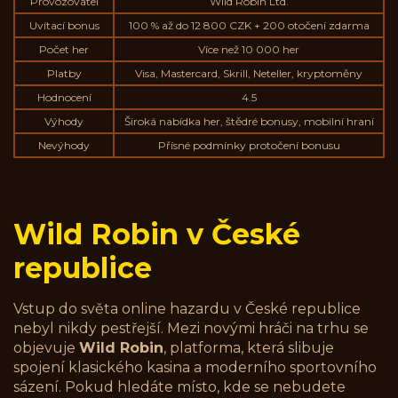
Provozovatel
Wild Robin Ltd.
Uvítací bonus
100 % až do 12 800 CZK + 200 otočení zdarma
Počet her
Více než 10 000 her
Platby
Visa, Mastercard, Skrill, Neteller, kryptoměny
Hodnocení
4.5
Výhody
Široká nabídka her, štědré bonusy, mobilní hraní
Nevýhody
Přísné podmínky protočení bonusu
Wild Robin v České
republice
Vstup do světa online hazardu v České republice
nebyl nikdy pestřejší. Mezi novými hráči na trhu se
objevuje
Wild Robin
, platforma, která slibuje
spojení klasického kasina a moderního sportovního
sázení. Pokud hledáte místo, kde se nebudete